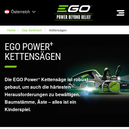
EGO
Österreich
Home
Das Sortiment
Kettensägen
+
EGO POWER
KETTENSÄGEN
+
Die EGO Power
Kettensäge ist robust
gebaut, um auch die härtesten
Herausforderungen zu bewältigen.
Baumstämme, Äste – alles ist ein
Kinderspiel.