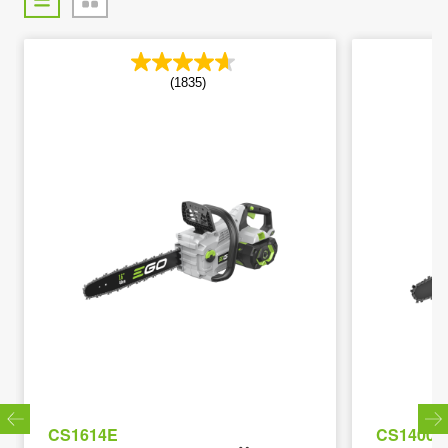
(1835)
CS1614E
CS1400E