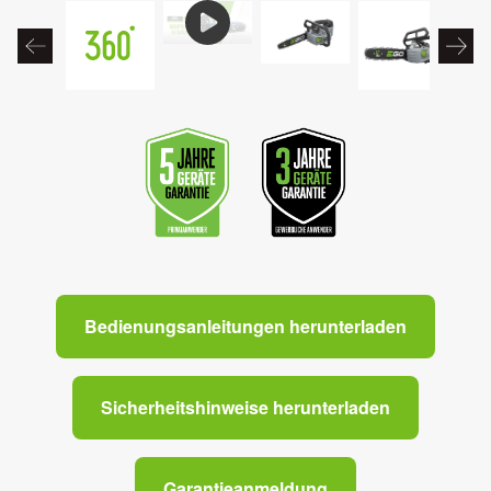
Bedienungsanleitungen herunterladen
Sicherheitshinweise herunterladen
Garantieanmeldung