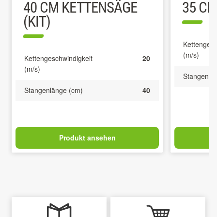
40 CM KETTENSÄGE
35 CM
(KIT)
Kettengesc
(m/s)
Kettengeschwindigkeit
20
(m/s)
Stangenlä
Stangenlänge (cm)
40
Produkt ansehen