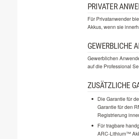
PRIVATER ANW
Für Privatanwender bie
Akkus, wenn sie innerha
GEWERBLICHE 
Gewerblichen Anwendern
auf die Professional S
ZUSÄTZLICHE G
Die Garantie für d
Garantie für den R
Registrierung inne
Für tragbare hand
ARC-Lithium™ Akk