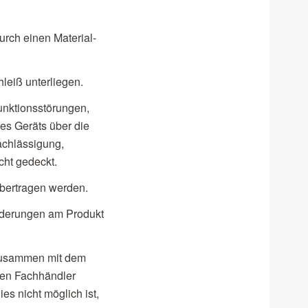
urch einen Material-
hleiß unterliegen.
unktionsstörungen,
es Geräts über die
achlässigung,
cht gedeckt.
übertragen werden.
änderungen am Produkt
 zusammen mit dem
den Fachhändler
es nicht möglich ist,