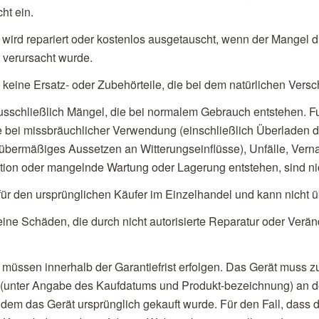
ht ein.
wird repariert oder kostenlos ausgetauscht, wenn der Mangel d
r verursacht wurde.
keine Ersatz- oder Zubehörteile, die bei dem natürlichen Versc
usschließlich Mängel, die bei normalem Gebrauch entstehen. F
e bei missbräuchlicher Verwendung (einschließlich Überladen d
übermäßiges Aussetzen an Witterungseinflüsse), Unfälle, Vern
ion oder mangelnde Wartung oder Lagerung entstehen, sind ni
 für den ursprünglichen Käufer im Einzelhandel und kann nicht 
eine Schäden, die durch nicht autorisierte Reparatur oder Ver
müssen innerhalb der Garantiefrist erfolgen. Das Gerät muss
 (unter Angabe des Kaufdatums und Produkt-bezeichnung) an 
 dem das Gerät ursprünglich gekauft wurde. Für den Fall, dass di