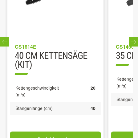
CS1614E
CS1400E
40 CM KETTENSÄGE
35 CM
(KIT)
Kettengesc
(m/s)
Kettengeschwindigkeit
20
(m/s)
Stangenlä
Stangenlänge (cm)
40