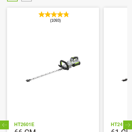
(1093)
HT2601E
HT2410E