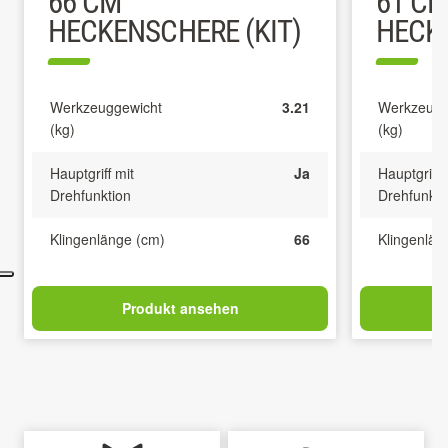
66 CM
61 C
HECKENSCHERE (KIT)
HECK
Werkzeuggewicht
3.21
Werkzeugg
(kg)
(kg)
Hauptgriff mit
Ja
Hauptgriff 
Drehfunktion
Drehfunkti
Klingenlänge (cm)
66
Klingenlän
Produkt ansehen