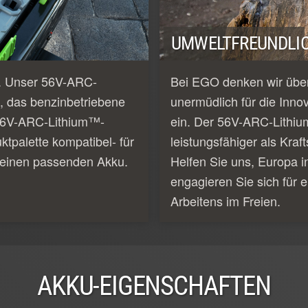
UMWELTFREUNDLIC
e. Unser 56V-ARC-
Bei EGO denken wir über
, das benzinbetriebene
unermüdlich für die Inno
e 56V-ARC-Lithium™-
ein. Der 56V-ARC-Lithiu
tpalette kompatibel- für
leistungsfähiger als Kraf
 einen passenden Akku.
Helfen Sie uns, Europa i
engagieren Sie sich für e
Arbeitens im Freien.
AKKU-EIGENSCHAFTEN