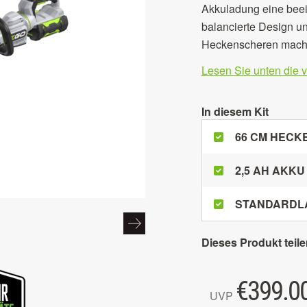
Akkuladung eine beei
balancierte Design u
Heckenscheren machen
Lesen Sie unten die 
In diesem Kit
66 CM HEC
2,5 AH AKKU
STANDARDL
Dieses Produkt teile
€
399.0
UVP