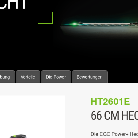
CHT
ibung
Vorteile
Die Power
Bewertungen
HT2601E
66 CM HE
Die EGO Power+ Hecke