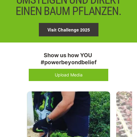
EINEN BAUM PFLANZEN.
Visit Challenge 2025
Show us how YOU 
#powerbeyondbelief
Upload Media
Media Carousel
Carousel with product photos. Use the previous and next buttons 