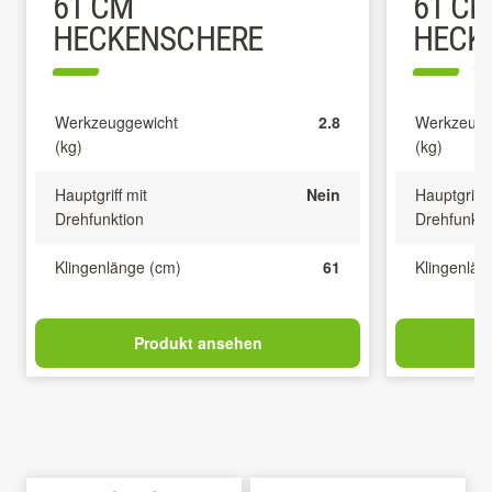
61 CM
61 C
HECKENSCHERE
HECKE
Werkzeuggewicht
2.8
Werkzeugg
(kg)
(kg)
Hauptgriff mit
Nein
Hauptgriff 
Drehfunktion
Drehfunkti
Klingenlänge (cm)
61
Klingenlän
Produkt ansehen