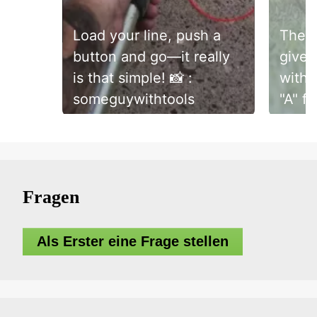
Load your line, push a
The 
button and go—it really
gives
is that simple! 📸 :
with
someguywithtools
"A" f
power
Slidepanel 1 of 3, Showing items 1 to 1 of 3.
Watch
from 
YouT
Fragen
Als Erster eine Frage stellen