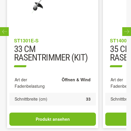
ST1301E-S
ST1400E
33 CM
35 C
RASENTRIMMER (KIT)
RASE
Art der
Öffnen & Wind
Art der
Fadenbelastung
Fadenbela
Schnittbreite (cm)
33
Schnittbrei
Produkt ansehen