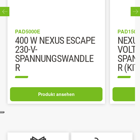
PAD5000E
PAD1501
400 W NEXUS ESCAPE
NEXUS
230-V-
VOLT
SPANNUNGSWANDLE
SPAN
R
R (KIT
Produkt ansehen