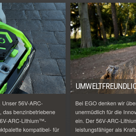
UMWELTFREUNDLIC
e. Unser 56V-ARC-
Bei EGO denken wir über
, das benzinbetriebene
unermüdlich für die Inno
e 56V-ARC-Lithium™-
ein. Der 56V-ARC-Lithiu
tpalette kompatibel- für
leistungsfähiger als Kraf