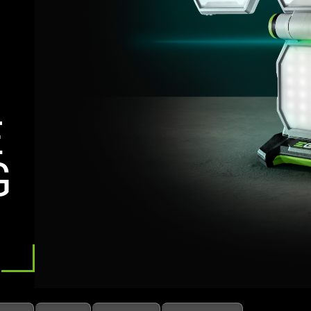
E
E
G