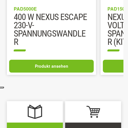
PAD5000E
PAD1501
400 W NEXUS ESCAPE
NEXUS
230-V-
VOLT
SPANNUNGSWANDLE
SPAN
R
R (KIT
Produkt ansehen