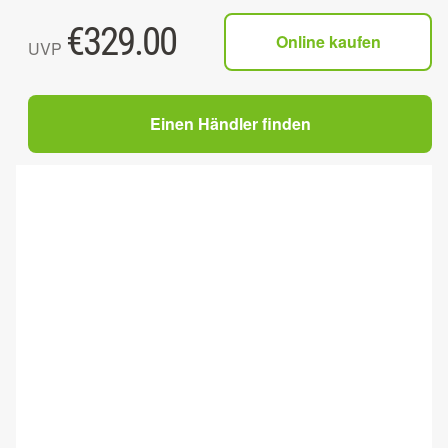
€
329.00
Online kaufen
UVP
Einen Händler finden