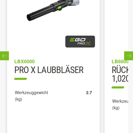
LBX6000
LB6000E
PRO X LAUBBLÄSER
RÜCK
1,020
Werkzeuggewicht
2.7
(kg)
Werkzeugg
(kg)