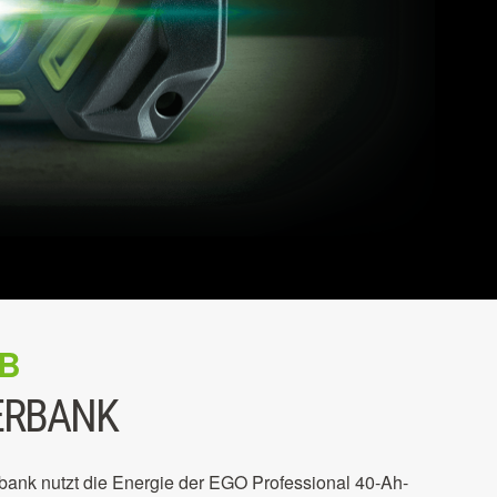
B
ERBANK
nk nutzt die Energie der EGO Professional 40-Ah-