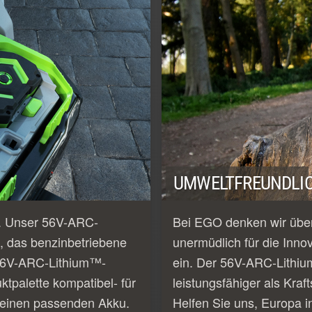
UMWELTFREUNDLIC
e. Unser 56V-ARC-
Bei EGO denken wir über
, das benzinbetriebene
unermüdlich für die Inno
e 56V-ARC-Lithium™-
ein. Der 56V-ARC-Lithiu
tpalette kompatibel- für
leistungsfähiger als Kraf
 einen passenden Akku.
Helfen Sie uns, Europa i