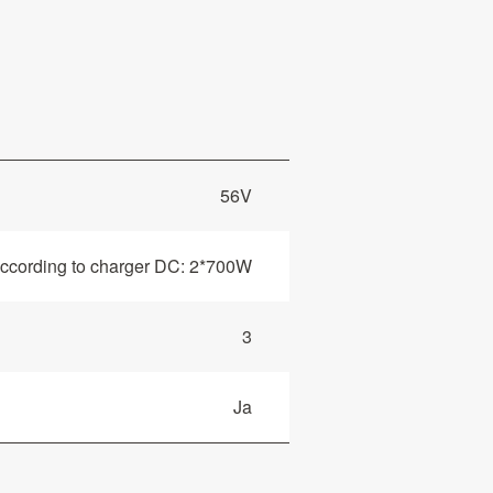
56V
ccording to charger DC: 2*700W
3
Ja