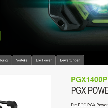
ibung
Vorteile
Die Power
Bewertungen
PGX1400P
PGX POW
Die EGO PGX Powerba