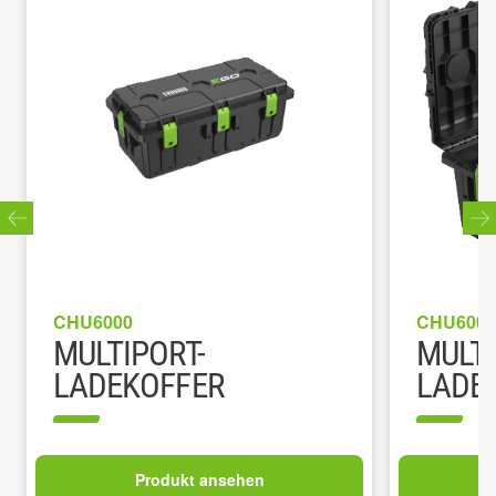
CHU6000
CHU6000
MULTIPORT-
MULTI
LADEKOFFER
LADEK
Produkt ansehen