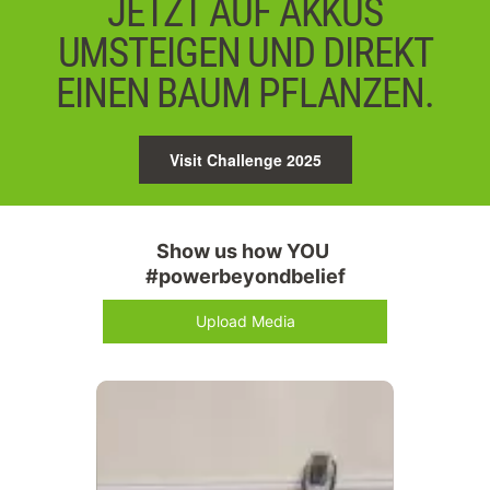
JETZT AUF AKKUS
UMSTEIGEN UND DIREKT
EINEN BAUM PFLANZEN.
Visit Challenge 2025
Show us how YOU 
#powerbeyondbelief
Upload Media
Media Carousel
Carousel with product photos. Use the previous and next buttons 