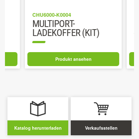
CHU6000-K0004
CHV1600
MULTIPORT-
1600 
LADEKOFFER (KIT)
Produkt ansehen
Katalog herunterladen
Verkaufsstellen