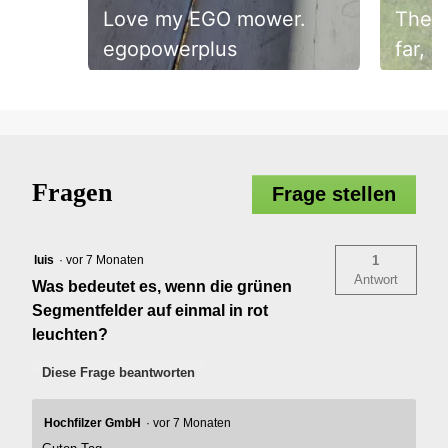
Love my EGO mower.
The f
egopowerplus
far, g
Slidepanel 1 of 4, Showing items 1 to 1 of 4.
Fragen
Frage stellen
luis
·
vor 7 Monaten
1
Antwort
Was bedeutet es, wenn die grünen
Segmentfelder auf einmal in rot
leuchten?
Diese Frage beantworten
Hochfilzer GmbH
·
vor 7 Monaten