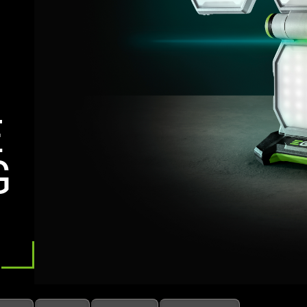
E
E
G