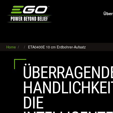
EGO
Über
Home
ETA0400E 10 cm Erdbohrer-Aufsatz
ÜBERRAGEND
HANDLICHKEIT
DIE