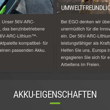
UMWELTFREUNDLIC
e. Unser 56V-ARC-
Bei EGO denken wir über
, das benzinbetriebene
unermüdlich für die Inno
e 56V-ARC-Lithium™-
ein. Der 56V-ARC-Lithiu
tpalette kompatibel- für
leistungsfähiger als Kraf
 einen passenden Akku.
Helfen Sie uns, Europa i
engagieren Sie sich für e
Arbeitens im Freien.
AKKU-EIGENSCHAFTEN