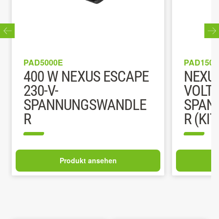
PAD5000E
PAD1501
400 W NEXUS ESCAPE
NEXUS
230-V-
VOLT
SPANNUNGSWANDLE
SPAN
R
R (KIT
Produkt ansehen