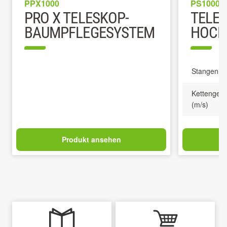
PPX1000
PS1000E
PRO X TELESKOP-
TELE
BAUMPFLEGESYSTEM
HOCH
Stangenlä
Kettengesc
(m/s)
Produkt ansehen