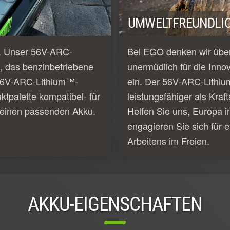
UMWELTFREUNDLIC
e. Unser 56V-ARC-
Bei EGO denken wir über
, das benzinbetriebene
unermüdlich für die Inno
e 56V-ARC-Lithium™-
ein. Der 56V-ARC-Lithiu
tpalette kompatibel- für
leistungsfähiger als Kraf
 einen passenden Akku.
Helfen Sie uns, Europa i
engagieren Sie sich für e
Arbeitens im Freien.
AKKU-EIGENSCHAFTEN