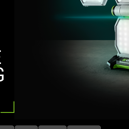
E
E
G