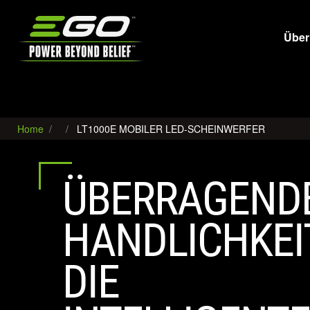
EGO
Über
Home
LT1000E MOBILER LED-SCHEINWERFER
ÜBERRAGEND
HANDLICHKEIT
DIE