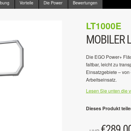
ibung
Vorteile
Die Power
Bewertungen
LT1000E
MOBILER 
Die EGO Power+ Fläche
faltbar, leicht zu tran
Einsatzgebiete – von
Arbeitseinsatz.
Lesen Sie unten die 
Dieses Produkt teile
€
289.0