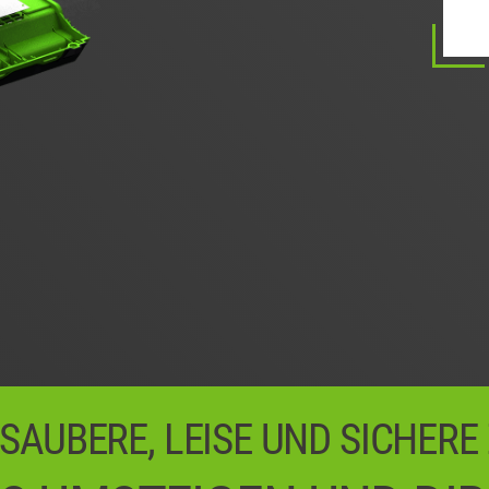
0
0
0
 SAUBERE, LEISE UND SICHERE