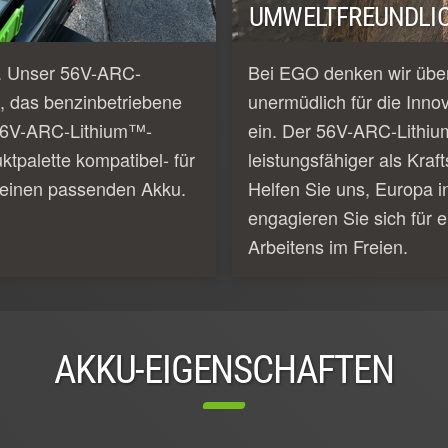
UMWELTFREUNDLIC
e. Unser 56V-ARC-
Bei EGO denken wir über
, das benzinbetriebene
unermüdlich für die Inno
e 56V-ARC-Lithium™-
ein. Der 56V-ARC-Lithiu
tpalette kompatibel- für
leistungsfähiger als Kraf
 einen passenden Akku.
Helfen Sie uns, Europa i
engagieren Sie sich für e
Arbeitens im Freien.
AKKU-EIGENSCHAFTEN