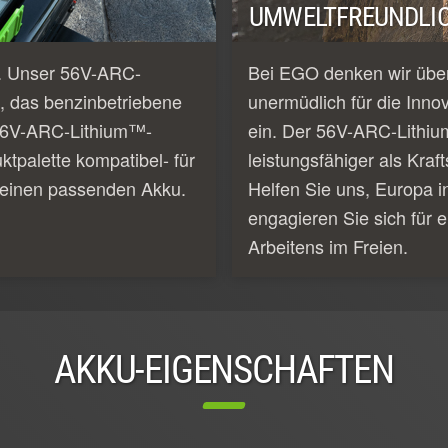
UMWELTFREUNDLIC
e. Unser 56V-ARC-
Bei EGO denken wir über
, das benzinbetriebene
unermüdlich für die Inno
e 56V-ARC-Lithium™-
ein. Der 56V-ARC-Lithiu
tpalette kompatibel- für
leistungsfähiger als Kraf
 einen passenden Akku.
Helfen Sie uns, Europa i
engagieren Sie sich für e
Arbeitens im Freien.
AKKU-EIGENSCHAFTEN