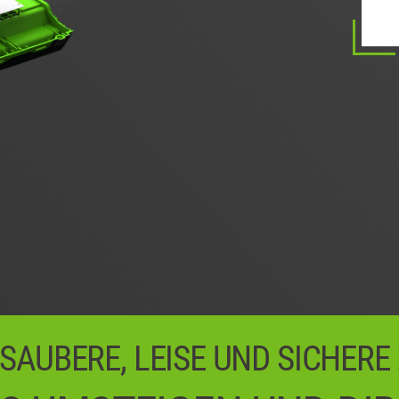
0
0
0
 SAUBERE, LEISE UND SICHERE