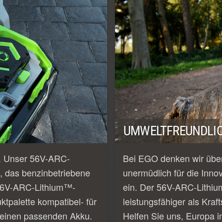
UMWELTFREUNDLIC
e. Unser 56V-ARC-
Bei EGO denken wir über
, das benzinbetriebene
unermüdlich für die Inno
e 56V-ARC-Lithium™-
ein. Der 56V-ARC-Lithiu
tpalette kompatibel- für
leistungsfähiger als Kraf
 einen passenden Akku.
Helfen Sie uns, Europa i