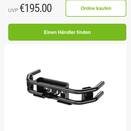
€
195.00
Online kaufen
UVP
Einen Händler finden