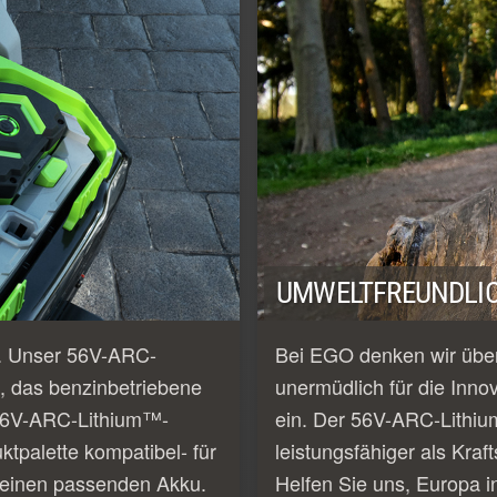
UMWELTFREUNDLIC
e. Unser 56V-ARC-
Bei EGO denken wir über
, das benzinbetriebene
unermüdlich für die Inno
e 56V-ARC-Lithium™-
ein. Der 56V-ARC-Lithiu
tpalette kompatibel- für
leistungsfähiger als Kraf
 einen passenden Akku.
Helfen Sie uns, Europa i