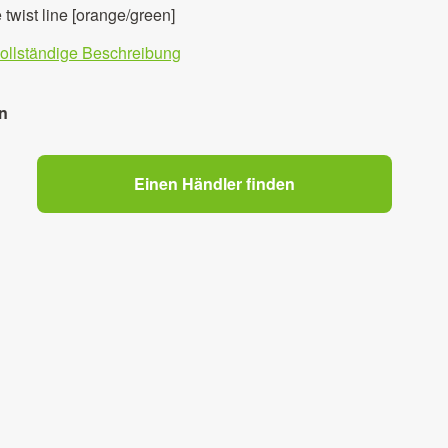
wist line [orange/green]
vollständige Beschreibung
n
Einen Händler finden