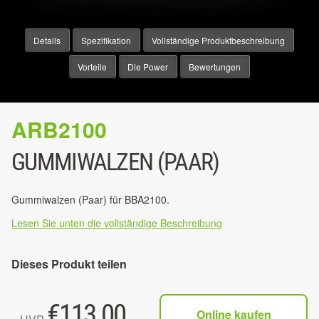
Details
Spezifikation
Vollständige Produktbeschreibung
Vorteile
Die Power
Bewertungen
ARB2100
GUMMIWALZEN (PAAR)
Gummiwalzen (Paar) für BBA2100.
Lesen Sie unten die vollständige Beschreibung
Dieses Produkt teilen
€
113.00
Online kaufen