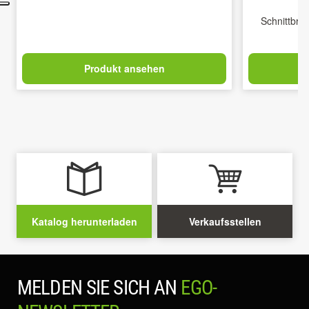
Schnittbrei
Produkt ansehen
Katalog herunterladen
Verkaufsstellen
MELDEN SIE SICH AN
EGO-