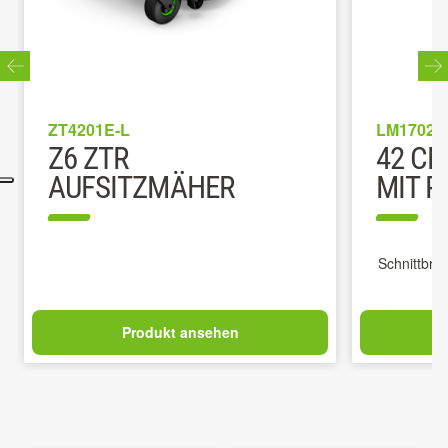
ZT4201E-L
LM1702E
Z6 ZTR
42 C
AUFSITZMÄHER
MIT R
Schnittbrei
Produkt ansehen