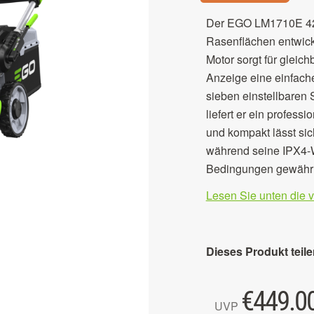
Der EGO LM1710E 42-
Rasenflächen entwicke
Motor sorgt für gleic
Anzeige eine einfache
sieben einstellbaren
liefert er ein profes
und kompakt lässt sic
während seine IPX4-We
Bedingungen gewährle
Lesen Sie unten die 
Dieses Produkt teile
€
449.0
UVP