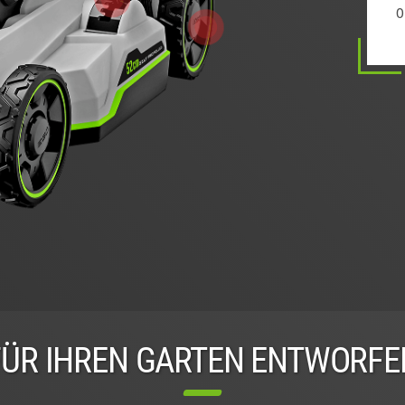
0
0
0
1
FÜR IHREN GARTEN ENTWORFE