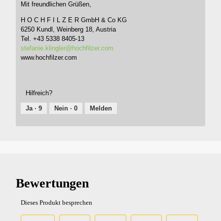
Mit freundlichen Grüßen,
H O C H F I L Z E R GmbH & Co KG
6250 Kundl, Weinberg 18, Austria
Tel. +43 5338 8405-13
stefanie.klingler@hochfilzer.com
www.hochfilzer.com
Hilfreich?
Ja ·
9
Nein ·
0
Melden