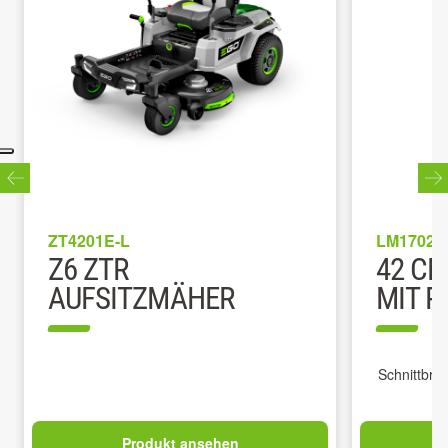
ZT4201E-L
LM1702E
Z6 ZTR
42 C
AUFSITZMÄHER
MIT R
Schnittbrei
Produkt ansehen