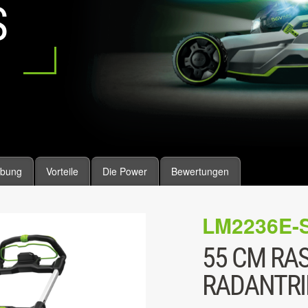
S
ibung
Vorteile
Die Power
Bewertungen
LM2236E-
55 CM RA
RADANTRIE