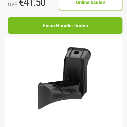
€
41.50
Online kaufen
UVP
Einen Händler finden