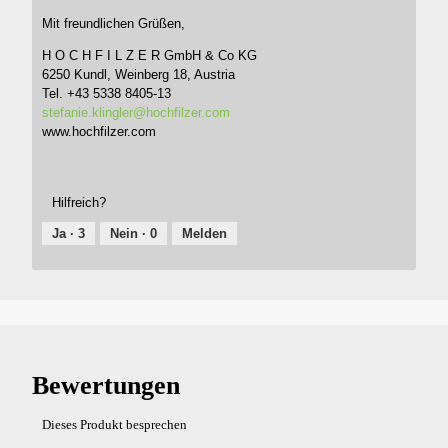
Mit freundlichen Grüßen,
H O C H F I L Z E R GmbH & Co KG
6250 Kundl, Weinberg 18, Austria
Tel. +43 5338 8405-13
stefanie.klingler@hochfilzer.com
www.hochfilzer.com
Hilfreich?
Ja ·
3
Nein ·
0
Melden