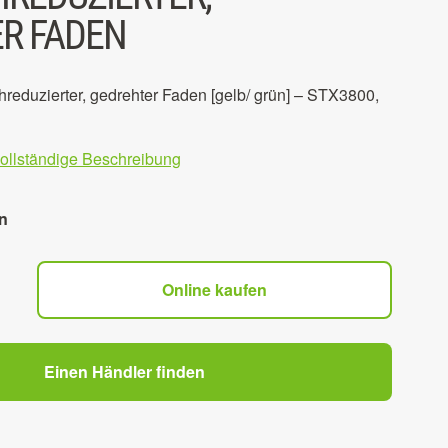
R FADEN
reduzierter, gedrehter Faden [gelb/ grün] – STX3800,
vollständige Beschreibung
n
Online kaufen
Einen Händler finden