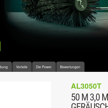
ibung
Vorteile
Die Power
Bewertungen
AL3050T
50 M 3,0 
GERÄUSCH