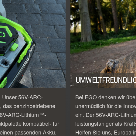
UMWELTFREUNDLIC
e. Unser 56V-ARC-
Bei EGO denken wir über
, das benzinbetriebene
unermüdlich für die Inno
e 56V-ARC-Lithium™-
ein. Der 56V-ARC-Lithiu
tpalette kompatibel- für
leistungsfähiger als Kraf
 einen passenden Akku.
Helfen Sie uns, Europa i