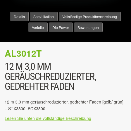
Details
Spezifikation
Vollständige Produktbeschreibung
Vorteile
Die Power
Bewertungen
AL3012T
12 M 3,0 MM
GERÄUSCHREDUZIERTER,
GEDREHTER FADEN
12 m 3,0 mm geräuschreduzierter, gedrehter Faden [gelb/ grün]
– STX3800, BCX3800.
Lesen Sie unten die vollständige Beschreibung