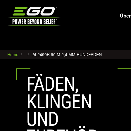
EGO
Über
Home
AL2490R 90 M 2,4 MM RUNDFADEN
FÄDEN,
KLINGEN
UND