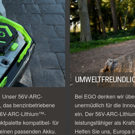
UMWELTFREUNDLIC
e. Unser 56V-ARC-
Bei EGO denken wir über
, das benzinbetriebene
unermüdlich für die Inno
e 56V-ARC-Lithium™-
ein. Der 56V-ARC-Lithiu
tpalette kompatibel- für
leistungsfähiger als Kraf
 einen passenden Akku.
Helfen Sie uns, Europa i