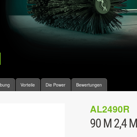
ibung
Vorteile
Die Power
Bewertungen
AL2490R
90 M 2,4