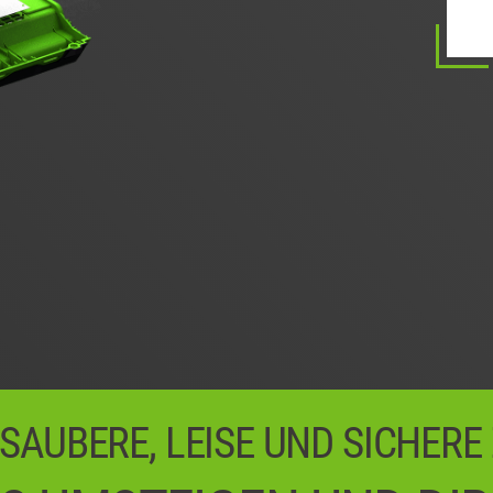
0
0
0
 SAUBERE, LEISE UND SICHERE