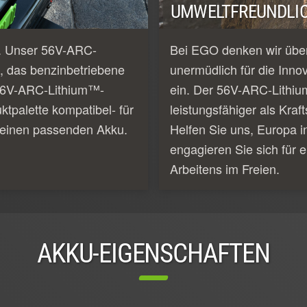
UMWELTFREUNDLIC
e. Unser 56V-ARC-
Bei EGO denken wir über
, das benzinbetriebene
unermüdlich für die Inno
e 56V-ARC-Lithium™-
ein. Der 56V-ARC-Lithiu
tpalette kompatibel- für
leistungsfähiger als Kraf
 einen passenden Akku.
Helfen Sie uns, Europa i
engagieren Sie sich für e
Arbeitens im Freien.
AKKU-EIGENSCHAFTEN